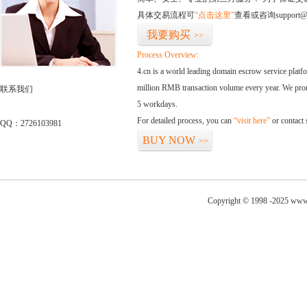
具体交易流程可
“点击这里”
查看或咨询support@
我要购买
>>
Process Overview:
4.cn is a world leading domain escrow service plat
million RMB transaction volume every year. We promi
联系我们
5 workdays.
For detailed process, you can
“visit here”
or contact
QQ：2726103981
BUY NOW
>>
Copyright © 1998 -2025 www