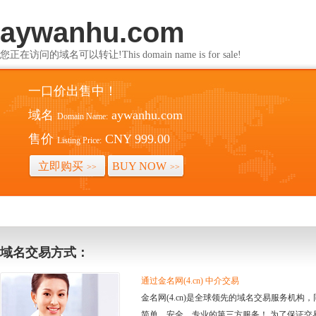
aywanhu.com
您正在访问的域名可以转让!This domain name is for sale!
一口价出售中！
域名
aywanhu.com
Domain Name:
售价
CNY 999.00
Listing Price:
立即购买
BUY NOW
>>
>>
域名交易方式：
通过金名网(4.cn) 中介交易
金名网(4.cn)是全球领先的域名交易服务机
简单、安全、专业的第三方服务！ 为了保证交